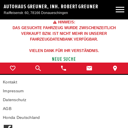
AUTOHAUS GREUNER, INH. ROBERT GREUNER
Raiffeisenstr. 60, 78166 Donaueschingen
HINWEIS:
Neuwagen
DAS GESUCHTE FAHRZEUG WURDE ZWISCHENZEITLICH
VERKAUFT BZW. IST NICHT MEHR IN UNSERER
FAHRZEUGDATENBANK VERFÜGBAR.
Gebrauchtwagen
VIELEN DANK FÜR IHR VERSTÄNDNIS.
NEUE SUCHE
Angebote
Service & Zubehör
Kontakt
Impressum
Unser Autohaus
Datenschutz
AGB
Honda Deutschland