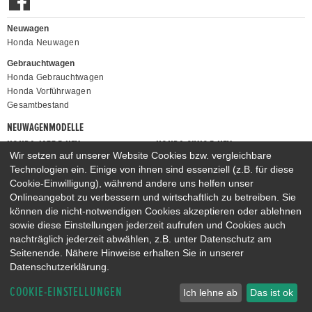
Neuwagen
Honda Neuwagen
Gebrauchtwagen
Honda Gebrauchtwagen
Honda Vorführwagen
Gesamtbestand
NEUWAGENMODELLE
HONDA JAZZ E:HEV
HONDA CIVIC E:HEV
Wir setzen auf unserer Website Cookies bzw. vergleichbare
HONDA PRELUDE E:HEV
HONDA HR-V E:HEV
Technologien ein. Einige von ihnen sind essenziell (z.B. für diese
HONDA ZR-V E:HEV
HONDA CR-V E:HEV & E:PHEV
Cookie-Einwilligung), während andere uns helfen unser
Onlineangebot zu verbessern und wirtschaftlich zu betreiben. Sie
können die nicht-notwendigen Cookies akzeptieren oder ablehnen
sowie diese Einstellungen jederzeit aufrufen und Cookies auch
nachträglich jederzeit abwählen, z.B. unter Datenschutz am
Seitenende. Nähere Hinweise erhalten Sie in unserer
Datenschutzerklärung.
COOKIE-EINSTELLUNGEN
Ich lehne ab
Das ist ok