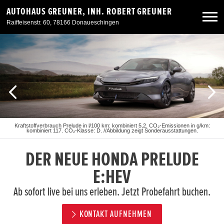
AUTOHAUS GREUNER, INH. ROBERT GREUNER
Raiffeisenstr. 60, 78166 Donaueschingen
Neuwagen
Gebrauchtwagen
Angebote
Kraftstoffverbrauch Prelude in l/100 km: kombiniert 5,2. CO₂-Emissionen in g/km:
kombiniert 117. CO₂-Klasse: D. //Abbildung zeigt Sonderausstattungen.
Service & Zubehör
DER NEUE HONDA PRELUDE
Unser Autohaus
E:HEV
Ab sofort live bei uns erleben. Jetzt Probefahrt buchen.
KONTAKT AUFNEHMEN