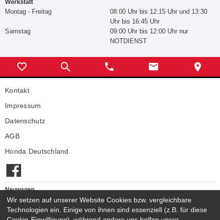
Werkstatt
Montag - Freitag
08:00 Uhr bis 12:15 Uhr und 13:30
Uhr bis 16:45 Uhr
Samstag
09:00 Uhr bis 12:00 Uhr nur
NOTDIENST
Kontakt
Impressum
Datenschutz
AGB
Honda Deutschland
Neuwagen
Wir setzen auf unserer Website Cookies bzw. vergleichbare
Honda Neuwagen
Technologien ein. Einige von ihnen sind essenziell (z.B. für diese
Gebrauchtwagen
Cookie-Einwilligung), während andere uns helfen unser