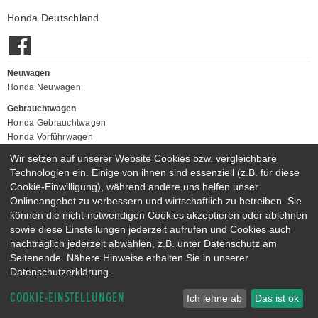
Honda Deutschland
Neuwagen
Honda Neuwagen
Gebrauchtwagen
Honda Gebrauchtwagen
Honda Vorführwagen
Gesamtbestand
Wir setzen auf unserer Website Cookies bzw. vergleichbare
Technologien ein. Einige von ihnen sind essenziell (z.B. für diese
NEUWAGENMODELLE
Cookie-Einwilligung), während andere uns helfen unser
HONDA JAZZ E:HEV
HONDA CIVIC E:HEV
Onlineangebot zu verbessern und wirtschaftlich zu betreiben. Sie
HONDA PRELUDE E:HEV
HONDA HR-V E:HEV
können die nicht-notwendigen Cookies akzeptieren oder ablehnen
HONDA ZR-V E:HEV
HONDA CR-V E:HEV & E:PHEV
sowie diese Einstellungen jederzeit aufrufen und Cookies auch
nachträglich jederzeit abwählen, z.B. unter Datenschutz am
Seitenende. Nähere Hinweise erhalten Sie in unserer
Datenschutzerklärung.
COOKIE-EINSTELLUNGEN
Ich lehne ab
Das ist ok