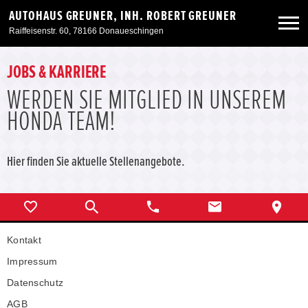
AUTOHAUS GREUNER, INH. ROBERT GREUNER
Raiffeisenstr. 60, 78166 Donaueschingen
Neuwagen
JOBS & KARRIERE
WERDEN SIE MITGLIED IN UNSEREM
Gebrauchtwagen
HONDA TEAM!
Angebote
Hier finden Sie aktuelle Stellenangebote.
Service & Zubehör
Unser Autohaus
Kontakt
Impressum
Datenschutz
AGB