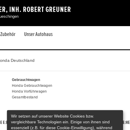
R, INH. ROBERT GREUNER
aueschingen
& Zubehör
Unser Autohaus
onda Deutschland
Gebrauchtwagen
Honda Gebrauchtwagen
Honda Vorführwagen
Gesamtbestand
Wir setzen auf unserer Website Cookies bzw.
vergleichbare Technologien ein. Einige von ihnen sind
E E:HEV
HONDA HR-V E:HEV
HONDA ZR-V E:HEV
HONDA CR-V E:HE
essenziell (z.B. für diese Cookie-Einwilligung), während