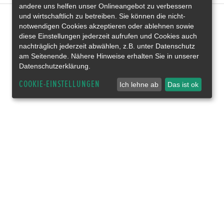
andere uns helfen unser Onlineangebot zu verbessern
und wirtschaftlich zu betreiben. Sie können die nicht-
notwendigen Cookies akzeptieren oder ablehnen sowie
diese Einstellungen jederzeit aufrufen und Cookies auch
nachträglich jederzeit abwählen, z.B. unter Datenschutz
am Seitenende. Nähere Hinweise erhalten Sie in unserer
Datenschutzerklärung.
COOKIE-EINSTELLUNGEN
Ich lehne ab
Das ist ok