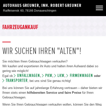
AUTOHAUS GREUNER, INH. ROBERT GREUNER
Raiffeisenstr. 60, 78166 Donaueschingen
Neuwagen
FAHRZEUGANKAUF
Gebrauchtwagen
WIR SUCHEN IHREN "ALTEN"!
Angebote
Sie möchten Ihren Gebrauchtwagen verkaufen?
Service & Zubehör
Wir kaufen und exportieren ihr Auto und halten ihren Aufwand dabei so
gering wie möglich!
UNFALLWAGEN
PKW
LKW
FIRMENWAGEN
Egal ob
,
,
,
oder
Unser Autohaus
TRANSPORTER
, bei uns sind Sie genau richtig!
Bei uns können Sie auf jahrelange Erfahrung vertrauen – daher bieten wir
Ihnen stets einen
hilfsbereiten Service und faire Preise
für Ihren
Gebrauchtwagen.
Wenn Sie Ihren Gebrauchtwagen verkaufen wollen, können Sie den Weg