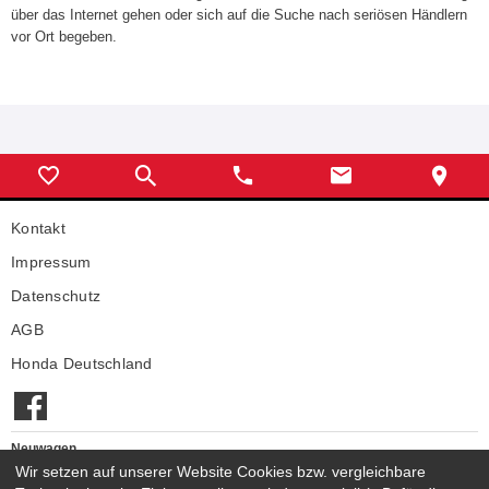
über das Internet gehen oder sich auf die Suche nach seriösen Händlern
vor Ort begeben.
Kontakt
Impressum
Datenschutz
AGB
Honda Deutschland
Neuwagen
Wir setzen auf unserer Website Cookies bzw. vergleichbare
Honda Neuwagen